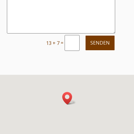
=
SENDEN
13 + 7