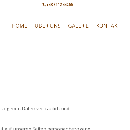
+43 3512 44266
info@cafe-lipizzaner.at
HOME
ÜBER UNS
GALERIE
KONTAKT
ezogenen Daten vertraulich und
eit auf unseren Seiten personenbezogene